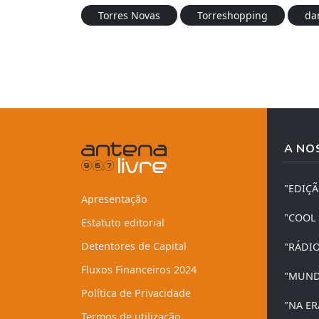
Torres Novas
Torreshopping
da
A NO
"EDIÇ
Apresentação
"COOL
Estatuto editorial
Detentores de Capital
"RÁDI
Fluxos Financeiros 2024
"MUND
Política de Privacidade
"NA ER
Termos de utilização