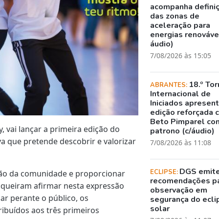
acompanha defini
das zonas de
aceleração para
energias renovávei
áudio)
7/08/2026 às 15:05
18.º Tor
ABRANTES:
Internacional de
Iniciados apresen
edição reforçada 
Beto Pimparel co
 vai lançar a primeira edição do
patrono (c/áudio)
va que pretende descobrir e valorizar
7/08/2026 às 11:08
DGS emit
ECLIPSE:
ação da comunidade e proporcionar
recomendações p
e queiram afirmar nesta expressão
observação em
ar perante o público, os
segurança do ecli
solar
ribuídos aos três primeiros