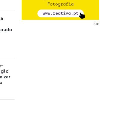
ia
PUB
orado
o-
ação
mizar
o