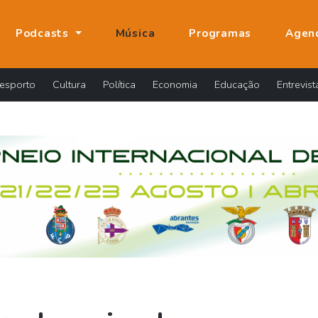
Podcasts
Música
Programas
Agen
esporto
Cultura
Política
Economia
Educação
Entrevist