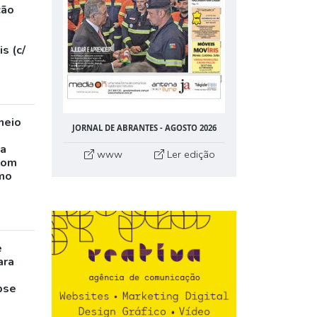
ção
s (c/
neio
JORNAL DE ABRANTES - AGOSTO 2026
ta
www
Ler edição
com
mo
e
ara
pse