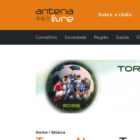
Sobre a rádio
Concelhos
Sociedade
Região
Saúde
D
Home
/
Música