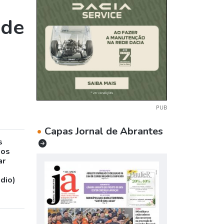
 de
PUB
•
Capas Jornal de Abrantes
s
sos
ar
udio)