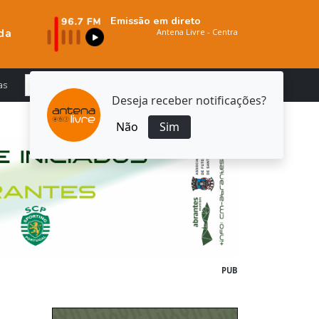
Emissão em direto
da
as
Deseja receber notificações?
Não
Sim
PUB