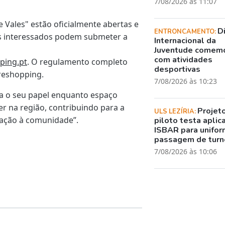
7/08/2026 às 11:07
 Vales" estão oficialmente abertas e
D
ENTRONCAMENTO:
Os interessados podem submeter a
Internacional da
Juventude comem
com atividades
ping.pt
. O regulamento completo
desportivas
rreshopping.
7/08/2026 às 10:23
rça o seu papel enquanto espaço
er na região, contribuindo para a
Projet
ULS LEZÍRIA:
mação à comunidade”.
piloto testa aplic
ISBAR para unifor
passagem de turn
7/08/2026 às 10:06