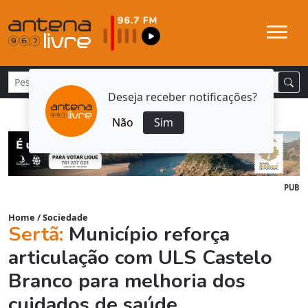
Deseja receber notificações?
Não
Sim
PUB
Home
/
Sociedade
Sertã:
Município reforça
articulação com ULS Castelo
Branco para melhoria dos
cuidados de saúde