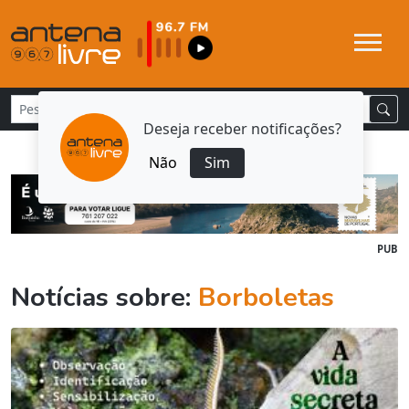
Deseja receber notificações?
Não
Sim
PUB
Notícias sobre:
Borboletas