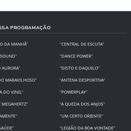
SSA PROGRAMAÇÃO
ÃO DA MANHÃ"
"CENTRAL DE ESCUTA"
 SOUND"
"DANCE POWER"
O AURORA"
"DISTO E DAQUILO"
O MARAVILHOSO"
"ANTENA DESPORTIVA"
A DO VINIL"
"POWERPLAY"
E MEGAHERTZ"
"A QUEDA DOS ANJOS"
AMENTE"
"UM CERTO ORIENTE"
SAÚDE"
"LEGIÃO DA BOA VONTADE"