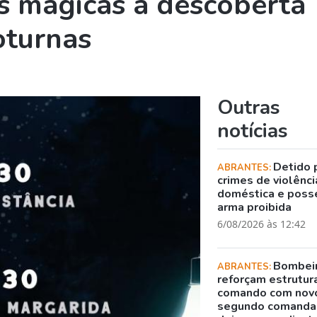
s mágicas à descoberta
oturnas
Outras
notícias
Detido 
ABRANTES:
crimes de violênci
doméstica e poss
arma proibida
6/08/2026 às 12:42
Bombei
ABRANTES:
reforçam estrutur
comando com nov
segundo comanda