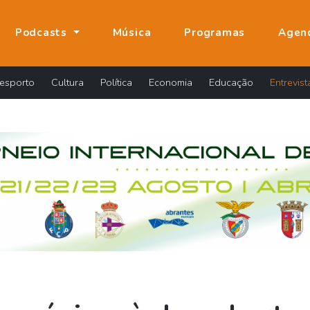
Podcasts
Música
Programas
Agen
esporto
Cultura
Política
Economia
Educação
Entrevist