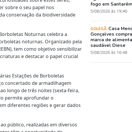
fogo em Santaré
er sobre o seu papel nos
5/08/2026 às 19:40
 da conservação da biodiversidade
Casa Men
GOLEGÃ:
Borboletas Noturnas celebra a
Gonçalves compr
marca de aliment
borboletas noturnas. Organizado pela
saudável Diese
EBN), tem como objetivo sensibilizar
5/08/2026 às 16:48
criaturas e destacar o papel crucial
várias Estações de Borboletas
rço concertado de armadilhagem
o longo de três noites (sexta-feira,
do permite aprofundar o
em diferentes regiões e gerar dados
o público, realizadas em diversos
pantes têm a oportunidade de