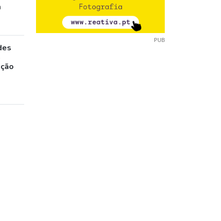
m
PUB
des
a
ação