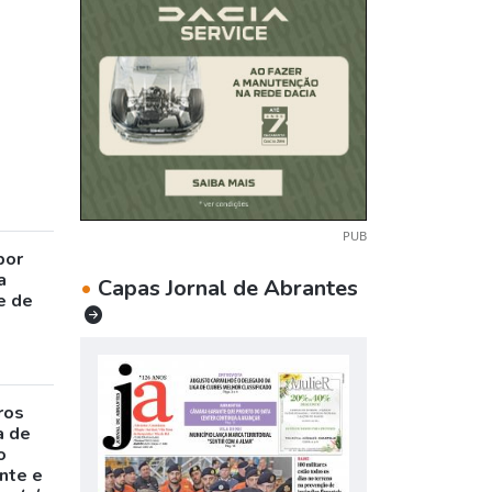
PUB
por
a
•
Capas Jornal de Abrantes
e de
ros
a de
o
nte e