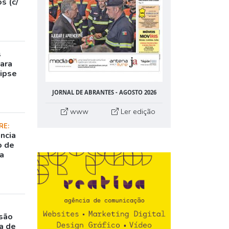
s (c/
s
para
lipse
JORNAL DE ABRANTES - AGOSTO 2026
www
Ler edição
RE:
ncia
o de
da
rsão
a de