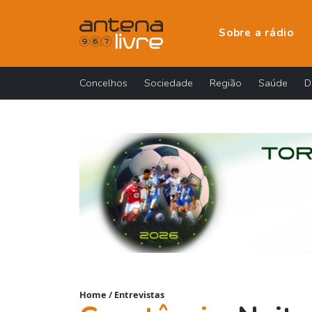
Sobre a rádio
Concelhos
Sociedade
Região
Saúde
D
Home
/
Entrevistas