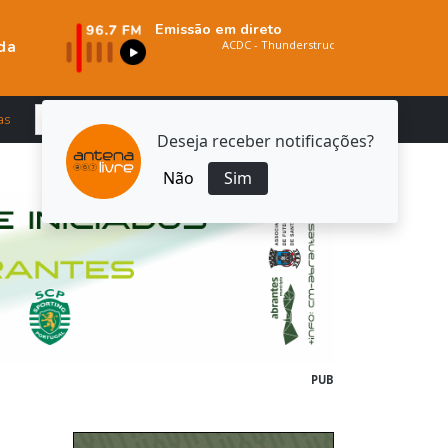
Emissão em direto
da
as
Deseja receber notificações?
Não
Sim
PUB