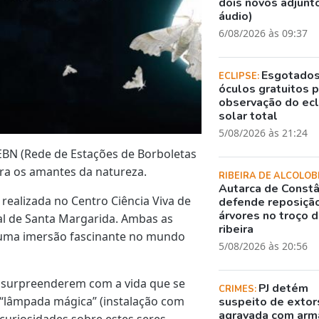
dois novos adjunto
áudio)
6/08/2026 às 09:37
Esgotado
ECLIPSE:
óculos gratuitos 
observação do ec
solar total
5/08/2026 às 21:24
REBN (Rede de Estações de Borboletas
ra os amantes da natureza.
RIBEIRA DE ALCOLOB
Autarca de Constâ
á realizada no Centro Ciência Viva de
defende reposiçã
árvores no troço 
al de Santa Margarida. Ambas as
ribeira
uma imersão fascinante no mundo
5/08/2026 às 20:56
 surpreenderem com a vida que se
PJ detém
CRIMES:
 “lâmpada mágica” (instalação com
suspeito de exto
agravada com arm
 curiosidades sobre estes seres,