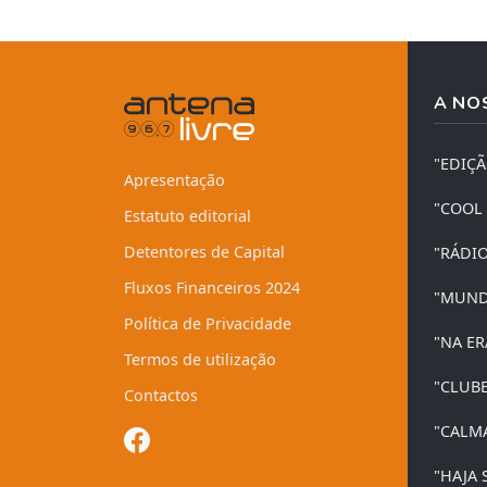
A NO
"EDIÇ
Apresentação
"COOL
Estatuto editorial
Detentores de Capital
"RÁDI
Fluxos Financeiros 2024
"MUND
Política de Privacidade
"NA ER
Termos de utilização
"CLUB
Contactos
"CALM
"HAJA 