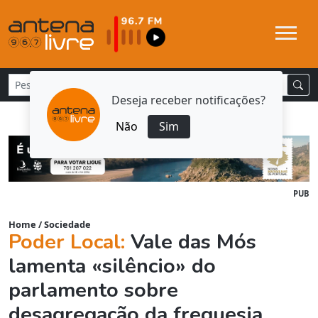
Deseja receber notificações?
Não
Sim
PUB
Home
/
Sociedade
Poder Local:
Vale das Mós
lamenta «silêncio» do
parlamento sobre
desagregação da freguesia