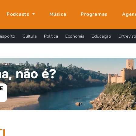
Podcasts
Música
Programas
Agen
esporto
Cultura
Política
Economia
Educação
Entrevist
TL