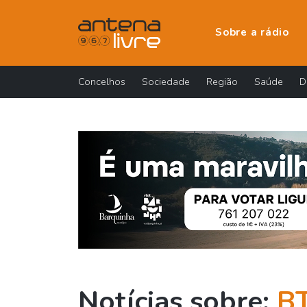
Sobre a rádio
Concelhos
Sociedade
Região
Saúde
D
Notícias sobre:
B