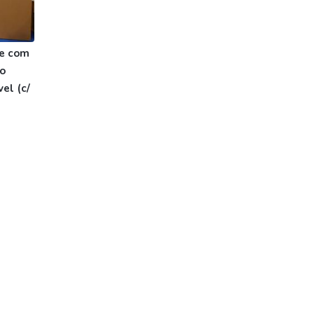
se com
no
el (c/