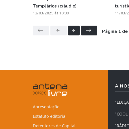
Templários (c/áudio)
turísti
13/03/2025 às 10:30
11/03/2
Página 1 de
A NO
"EDIÇ
Apresentação
"COOL
Estatuto editorial
Detentores de Capital
"RÁDI