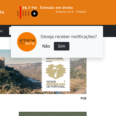
Emissão em direto
da
as
Deseja receber notificações?
Não
Sim
PUB