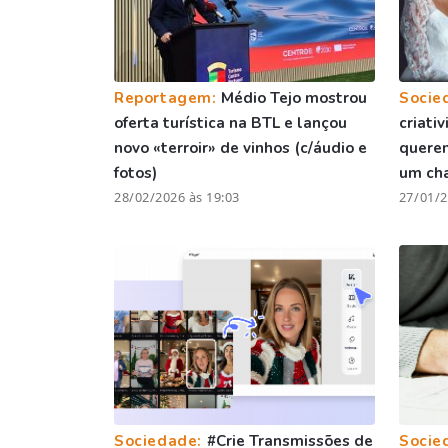
Reportagem:
Médio Tejo mostrou
Socie
oferta turística na BTL e lançou
criati
novo «terroir» de vinhos (c/áudio e
quere
fotos)
um ch
28/02/2026 às 19:03
27/01/2
Sociedade:
#Crie Transmissões de
Socie