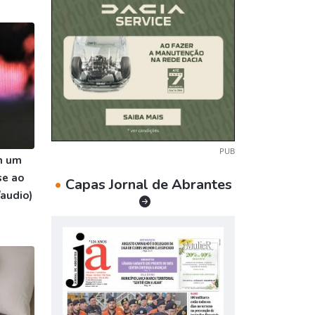
PUB
m um
se ao
•
Capas Jornal de Abrantes
/audio)