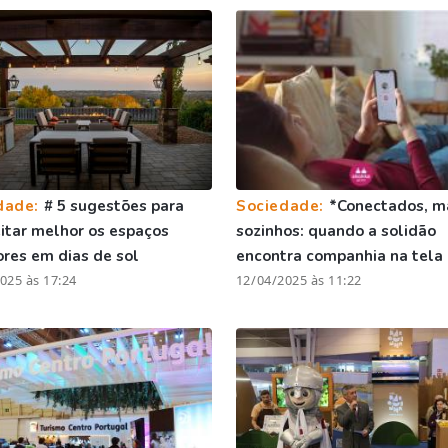
dade:
# 5 sugestões para
Sociedade:
*Conectados, m
itar melhor os espaços
sozinhos: quando a solidão
ores em dias de sol
encontra companhia na tela
025 às 17:24
12/04/2025 às 11:22