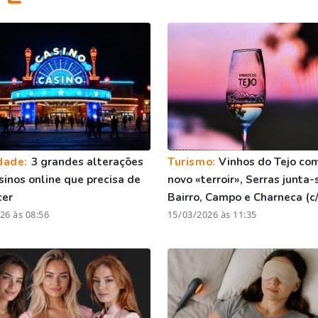
dade:
3 grandes alterações
Turismo:
Vinhos do Tejo co
sinos online que precisa de
novo «terroir», Serras junta-
cer
Bairro, Campo e Charneca (c
26 às 08:56
15/03/2026 às 11:35