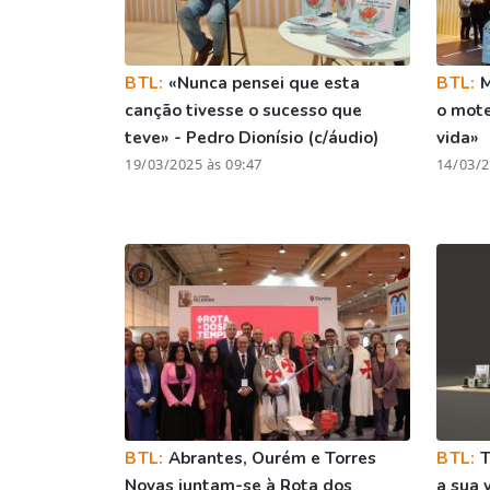
BTL:
«Nunca pensei que esta
BTL:
M
canção tivesse o sucesso que
o mote
teve» - Pedro Dionísio (c/áudio)
vida»
19/03/2025 às 09:47
14/03/2
BTL:
Abrantes, Ourém e Torres
BTL:
T
Novas juntam-se à Rota dos
a sua 