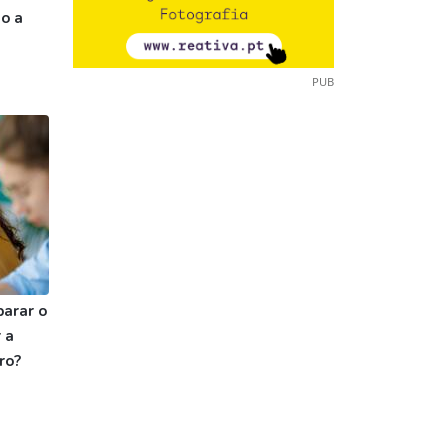
o a
PUB
parar o
 a
ro?