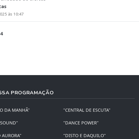
cas
025 às 10:47
 4
SSA PROGRAMAÇÃO
ÃO DA MANHÃ"
"CENTRAL DE ESCUTA"
 SOUND"
"DANCE POWER"
O AURORA"
"DISTO E DAQUILO"