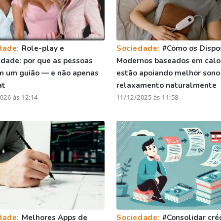
dade:
Role-play e
Sociedade:
#Como os Dispos
vidade: por que as pessoas
Modernos baseados em calo
m um guião — e não apenas
estão apoiando melhor sono
at
relaxamento naturalmente
026 às 12:14
11/12/2025 às 11:58
dade:
Melhores Apps de
Sociedade:
#Consolidar cré