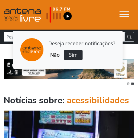
Deseja receber notificações?
Não
Sim
PUB
Notícias sobre:
acessibilidades