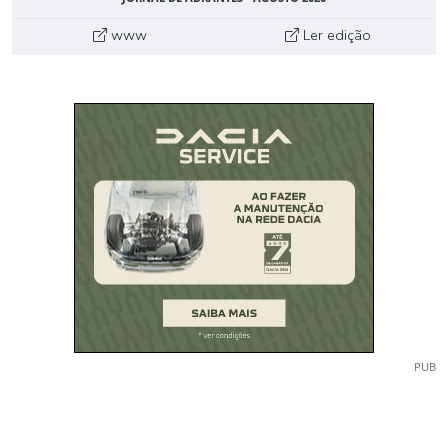
www
Ler edição
PUB