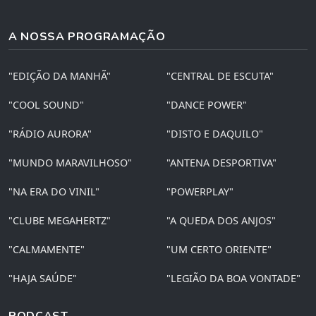
A NOSSA PROGRAMAÇÃO
"EDIÇÃO DA MANHÃ"
"CENTRAL DE ESCUTA"
"COOL SOUND"
"DANCE POWER"
"RÁDIO AURORA"
"DISTO E DAQUILO"
"MUNDO MARAVILHOSO"
"ANTENA DESPORTIVA"
"NA ERA DO VINIL"
"POWERPLAY"
"CLUBE MEGAHERTZ"
"A QUEDA DOS ANJOS"
"CALMAMENTE"
"UM CERTO ORIENTE"
"HAJA SAÚDE"
"LEGIÃO DA BOA VONTADE"
PODCAST